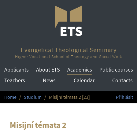
Evangelical Theological Seminary
Higher Vocational School of Theology and Social Work
Applicants
About ETS
Academics
Public courses
Teachers
News
Calendar
Contacts
Home
Studium
Misijní témata 2 [23]
Přihlásit
Misijní témata 2