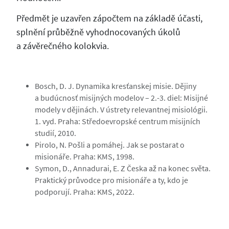
Předmět je uzavřen zápočtem na základě účasti,
splnění průběžně vyhodnocovaných úkolů
a závěrečného kolokvia.
Bosch, D. J. Dynamika kresťanskej misie. Dějiny
a budúcnosť misijných modelov – 2.-3. diel: Misijné
modely v dějinách. V ústrety relevantnej misiológii.
1. vyd. Praha: Středoevropské centrum misijních
studií, 2010.
Pirolo, N. Pošli a pomáhej. Jak se postarat o
misionáře. Praha: KMS, 1998.
Symon, D., Annadurai, E. Z Česka až na konec světa.
Praktický průvodce pro misionáře a ty, kdo je
podporují. Praha: KMS, 2022.