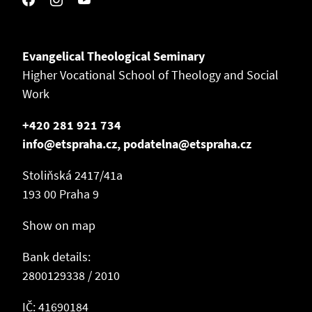
Evangelical Theological Seminary
Higher Vocational School of Theology and Social
Work
+420 281 921 734
info@etspraha.cz, podatelna@etspraha.cz
Stoliňská 2417/41a
193 00 Praha 9
Show on map
Bank details:
2800129338 / 2010
IČ: 41690184