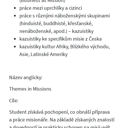
(Business as Mission)
práce mezi uprchlíky a cizinci
práce s různými náboženskými skupinami
(hinduisté, buddhisté, křesťanské,
nenáboženské, apod.) – kazuistiky
kazuistiky ke specifikům misie z Česka
kazuistiky kultur Afriky, Blízkého východu,
Asie, Latinské Ameriky
Název anglicky:
Themes in Missions
Cíle:
Student získává pochopení, co obnáší příprava
a práce misionáře. Na základě získaných znalostí
a dovedností je prakticky schopen na misii vyjít