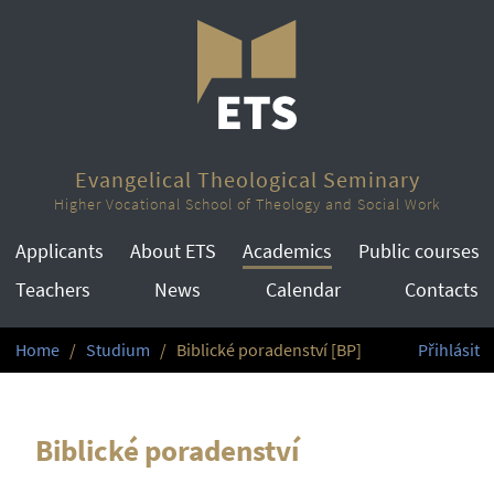
Evangelical Theological Seminary
Higher Vocational School of Theology and Social Work
Applicants
About ETS
Academics
Public courses
Teachers
News
Calendar
Contacts
Home
Studium
Biblické poradenství [BP]
Přihlásit
Biblické poradenství