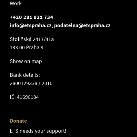
Work
+420 281 921 734
info@etspraha.cz, podatelna@etspraha.cz
Stoliňská 2417/41a
193 00 Praha 9
Show on map
Bank details:
2800129338 / 2010
IČ: 41690184
Donate
ETS needs your support!