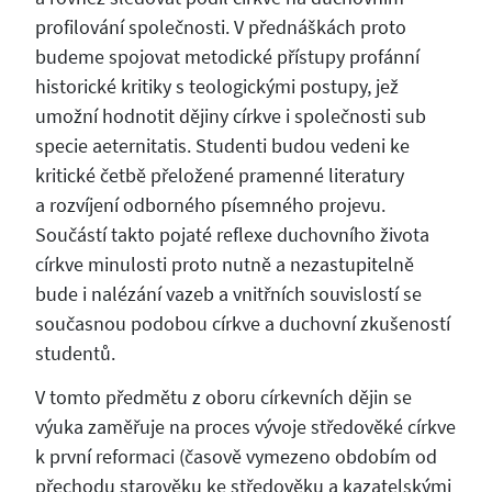
profilování společnosti. V přednáškách proto
budeme spojovat metodické přístupy profánní
historické kritiky s teologickými postupy, jež
umožní hodnotit dějiny církve i společnosti sub
specie aeternitatis. Studenti budou vedeni ke
kritické četbě přeložené pramenné literatury
a rozvíjení odborného písemného projevu.
Součástí takto pojaté reflexe duchovního života
církve minulosti proto nutně a nezastupitelně
bude i nalézání vazeb a vnitřních souvislostí se
současnou podobou církve a duchovní zkušeností
studentů.
V tomto předmětu z oboru církevních dějin se
výuka zaměřuje na proces vývoje středověké církve
k první reformaci (časově vymezeno obdobím od
přechodu starověku ke středověku a kazatelskými