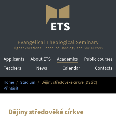
Evangelical Theological Seminary
Higher Vocational School of Theology and Social Work
Applicants
About ETS
Academics
Public courses
Teachers
News
Calendar
Contacts
Home
Studium
Dějiny středověké církve [DStřC]
Přihlásit
Dějiny středověké církve