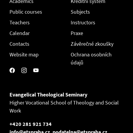
Academics
Kreditní systém
Public courses
Subjects
Teachers
Instructors
Calendar
Praxe
Contacts
Závěrečné zkoušky
Website map
Ochrana osobních
údajů
Evangelical Theological Seminary
Higher Vocational School of Theology and Social
Work
+420 281 921 734
info@etspraha.cz, podatelna@etspraha.cz