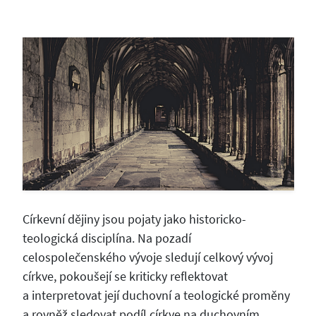
Církevní dějiny jsou pojaty jako historicko-
teologická disciplína. Na pozadí
celospolečenského vývoje sledují celkový vývoj
církve, pokoušejí se kriticky reflektovat
a interpretovat její duchovní a teologické proměny
a rovněž sledovat podíl církve na duchovním