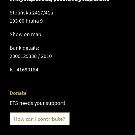
Stoliňská 2417/41a
193 00 Praha 9
Show on map
Bank details:
2800129338 / 2010
IČ: 41690184
Donate
ETS needs your support!
How can I contribute?