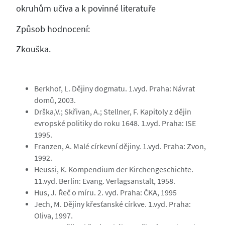
okruhům učiva a k povinné literatuře
Způsob hodnocení:
Zkouška.
Berkhof, L. Dějiny dogmatu. 1.vyd. Praha: Návrat
domů, 2003.
Drška,V.; Skřivan, A.; Stellner, F. Kapitoly z dějin
evropské politiky do roku 1648. 1.vyd. Praha: ISE
1995.
Franzen, A. Malé církevní dějiny. 1.vyd. Praha: Zvon,
1992.
Heussi, K. Kompendium der Kirchengeschichte.
11.vyd. Berlin: Evang. Verlagsanstalt, 1958.
Hus, J. Řeč o míru. 2. vyd. Praha: ČKA, 1995
Jech, M. Dějiny křesťanské církve. 1.vyd. Praha:
Oliva, 1997.