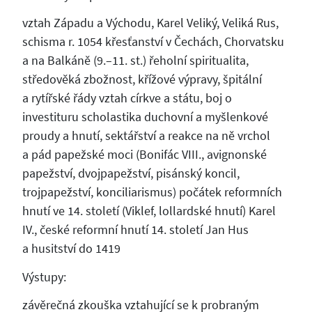
vztah Západu a Východu, Karel Veliký, Veliká Rus,
schisma r. 1054 křesťanství v Čechách, Chorvatsku
a na Balkáně (9.–11. st.) řeholní spiritualita,
středověká zbožnost, křížové výpravy, špitální
a rytířské řády vztah církve a státu, boj o
investituru scholastika duchovní a myšlenkové
proudy a hnutí, sektářství a reakce na ně vrchol
a pád papežské moci (Bonifác VIII., avignonské
papežství, dvojpapežství, pisánský koncil,
trojpapežství, konciliarismus) počátek reformních
hnutí ve 14. století (Viklef, lollardské hnutí) Karel
IV., české reformní hnutí 14. století Jan Hus
a husitství do 1419
Výstupy:
závěrečná zkouška vztahující se k probraným