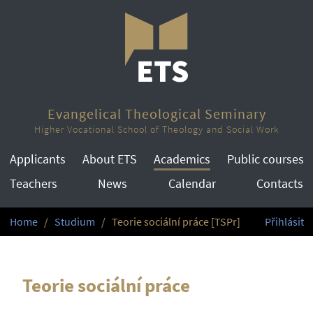
Evangelical Theological Seminary
Higher Vocational School of Theology and Social Work
Applicants
About ETS
Academics
Public courses
Teachers
News
Calendar
Contacts
Home
Studium
Teorie sociální práce [TSPr]
Přihlásit
Teorie sociální práce