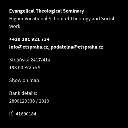
Evangelical Theological Seminary
Higher Vocational School of Theology and Social
Work
+420 281 921 734
info@etspraha.cz, podatelna@etspraha.cz
Stoliňská 2417/41a
193 00 Praha 9
Show on map
Bank details:
2800129338 / 2010
IČ: 41690184