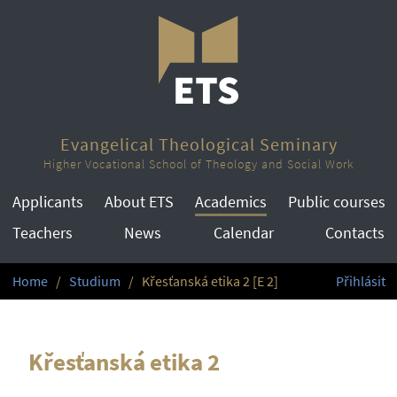
Evangelical Theological Seminary
Higher Vocational School of Theology and Social Work
Applicants
About ETS
Academics
Public courses
Teachers
News
Calendar
Contacts
Home
Studium
Křesťanská etika 2 [E 2]
Přihlásit
Křesťanská etika 2