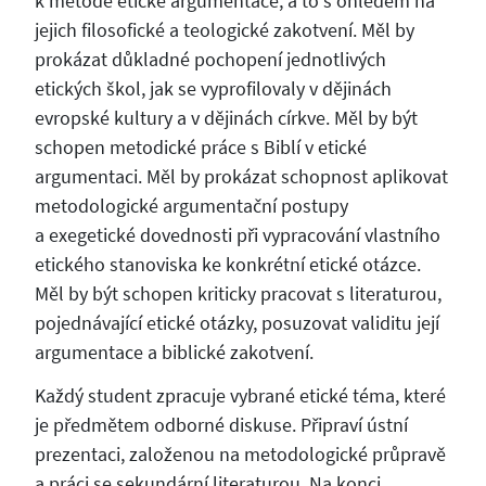
k metodě etické argumentace, a to s ohledem na
jejich filosofické a teologické zakotvení. Měl by
prokázat důkladné pochopení jednotlivých
etických škol, jak se vyprofilovaly v dějinách
evropské kultury a v dějinách církve. Měl by být
schopen metodické práce s Biblí v etické
argumentaci. Měl by prokázat schopnost aplikovat
metodologické argumentační postupy
a exegetické dovednosti při vypracování vlastního
etického stanoviska ke konkrétní etické otázce.
Měl by být schopen kriticky pracovat s literaturou,
pojednávající etické otázky, posuzovat validitu její
argumentace a biblické zakotvení.
Každý student zpracuje vybrané etické téma, které
je předmětem odborné diskuse. Připraví ústní
prezentaci, založenou na metodologické průpravě
a práci se sekundární literaturou. Na konci