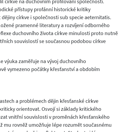
l církve na duchovním profilování společnosti.
cké přístupy profánní historické kritiky
ějiny církve i společnosti sub specie aeternitatis.
eložené pramenné literatury a rozvíjení odborného
flexe duchovního života církve minulosti proto nutně
itřních souvislostí se současnou podobou církve
se výuka zaměřuje na vývoj duchovního
asově vymezeno počátky křesťanství a obdobím
astech a problémech dějin křesťanské církve
iticky orientovat. Osvojí si základy kritického
ézat vnitřní souvislosti v proměnách křesťanského
 což mu rovněž umožňuje lépe rozumět současnému