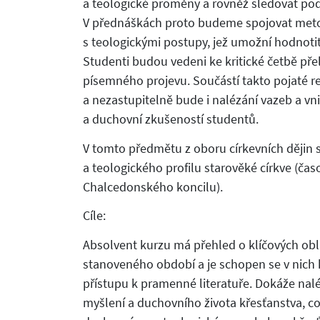
a teologické proměny a rovněž sledovat podí
V přednáškách proto budeme spojovat metodi
s teologickými postupy, jež umožní hodnotit d
Studenti budou vedeni ke kritické četbě př
písemného projevu. Součástí takto pojaté re
a nezastupitelně bude i nalézání vazeb a vn
a duchovní zkušeností studentů.
V tomto předmětu z oboru církevních dějin 
a teologického profilu starověké církve (č
Chalcedonského koncilu).
Cíle:
Absolvent kurzu má přehled o klíčových obl
stanoveného období a je schopen se v nich kr
přístupu k pramenné literatuře. Dokáže nal
myšlení a duchovního života křesťanstva,