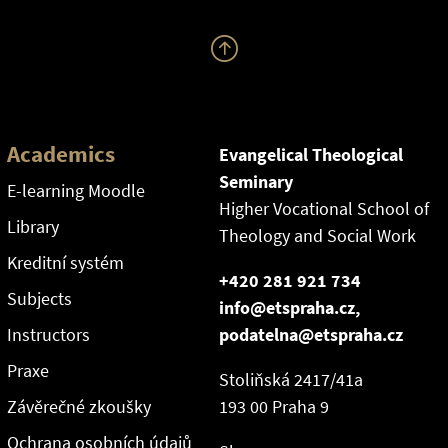
Academics
Evangelical Theological
Seminary
E-learning Moodle
Higher Vocational School of
Library
Theology and Social Work
Kreditní systém
+420 281 921 734
Subjects
info@etspraha.cz,
Instructors
podatelna@etspraha.cz
Praxe
Stoliňská 2417/41a
Závěrečné zkoušky
193 00 Praha 9
Ochrana osobních údajů