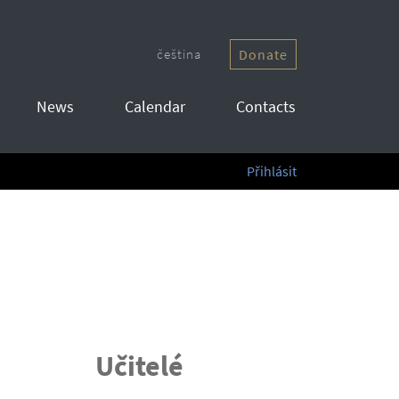
čeština
Donate
News
Calendar
Contacts
Přihlásit
Učitelé