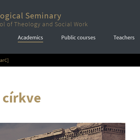
logical Seminary
ol of Theology and Social Work
Academics
Public courses
Teachers
tarC]
 církve