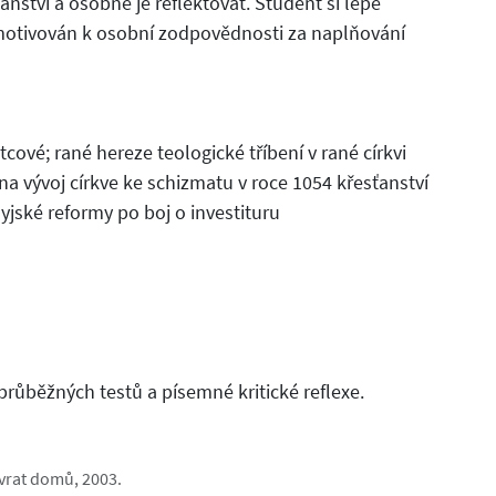
ství a osobně je reflektovat. Student si lépe
 motivován k osobní zodpovědnosti za naplňování
tcové; rané hereze teologické tříbení v rané církvi
tina vývoj církve ke schizmatu v roce 1054 křesťanství
jské reformy po boj o investituru
průběžných testů a písemné kritické reflexe.
ávrat domů, 2003.