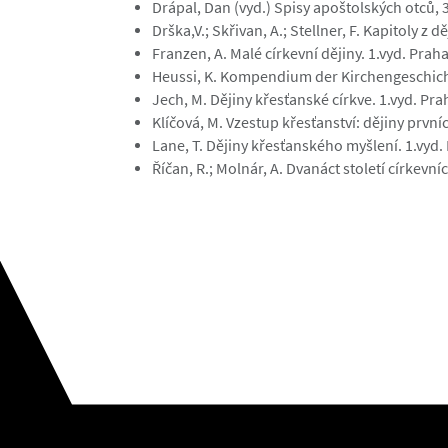
Drápal, Dan (vyd.) Spisy apoštolských otců, 3
Drška,V.; Skřivan, A.; Stellner, F. Kapitoly z 
Franzen, A. Malé církevní dějiny. 1.vyd. Prah
Heussi, K. Kompendium der Kirchengeschichte
Jech, M. Dějiny křesťanské církve. 1.vyd. Prah
Klíčová, M. Vzestup křesťanství: dějiny první
Lane, T. Dějiny křesťanského myšlení. 1.vyd.
Říčan, R.; Molnár, A. Dvanáct století církevníc