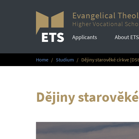
Evangelical Theo
Higher Vocational Scho
Applicants
About ETS
Home
Studium
Dějiny starověké církve [DS
Dějiny starověké