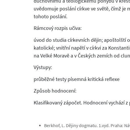
duchovnímu a teologickému pohybu v křesťan
uvědomuje poslání církve ve světě, čímž je
tohoto poslání.
Rámcový rozpis učiva:
úvod do studia církevních dějin; apoštolští o
katolické; vnitřní napětí v církvi za Konstan
na Velké Moravě a v Českých zemích od cluny
Výstupy:
průběžné testy písemná kritická reflexe
Způsob hodnocení:
Klasifikovaný zápočet. Hodnocení vychází z 
Berkhof, L. Dějiny dogmatu. 1.vyd. Praha: N