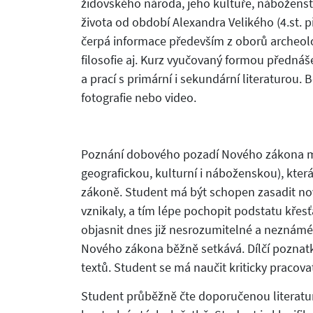
židovského národa, jeho kultuře, nábožen
života od období Alexandra Velikého (4.st. př.
čerpá informace především z oborů archeolog
filosofie aj. Kurz vyučovaný formou předná
a prací s primární i sekundární literaturou
fotografie nebo video.
Poznání dobového pozadí Nového zákona má
geografickou, kulturní i náboženskou), kte
zákoně. Student má být schopen zasadit nov
vznikaly, a tím lépe pochopit podstatu kře
objasnit dnes již nesrozumitelné a neznámé p
Nového zákona běžně setkává. Dílčí poznatk
textů. Student se má naučit kriticky pracova
Student průběžně čte doporučenou literatu