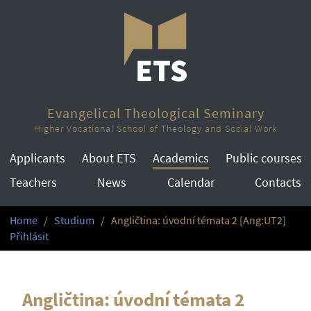
Evangelical Theological Seminary
Higher Vocational School of Theology and Social Work
Applicants
About ETS
Academics
Public courses
Teachers
News
Calendar
Contacts
Home
Studium
Angličtina: úvodní témata 2 [Ang:UT2]
Přihlásit
Angličtina: úvodní témata 2