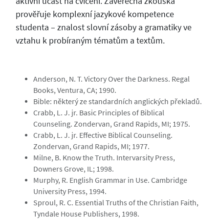
aktivní účast na cvičení. Závěrečná zkouška
prověřuje komplexní jazykové kompetence
studenta – znalost slovní zásoby a gramatiky ve
vztahu k probíraným tématům a textům.
Anderson, N. T. Victory Over the Darkness. Regal
Books, Ventura, CA; 1990.
Bible: některý ze standardních anglických překladů.
Crabb, L. J. jr. Basic Principles of Biblical
Counseling. Zondervan, Grand Rapids, MI; 1975.
Crabb, L. J. jr. Effective Biblical Counseling.
Zondervan, Grand Rapids, MI; 1977.
Milne, B. Know the Truth. Intervarsity Press,
Downers Grove, IL; 1998.
Murphy, R. English Grammar in Use. Cambridge
University Press, 1994.
Sproul, R. C. Essential Truths of the Christian Faith,
Tyndale House Publishers, 1998.