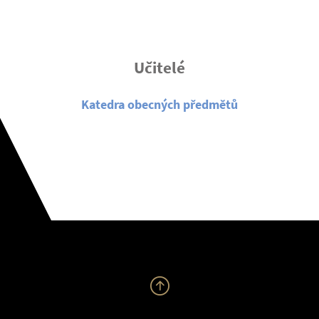
Učitelé
Katedra obecných předmětů