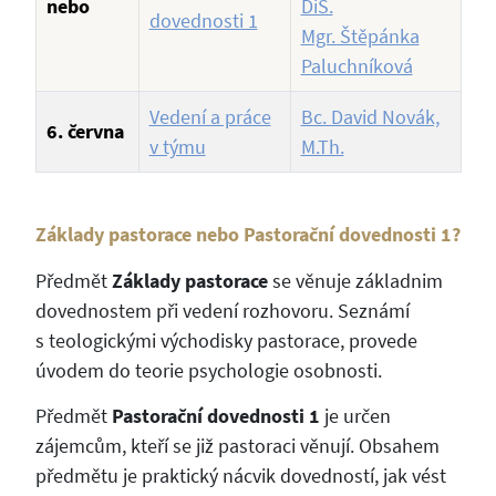
nebo
DiS.
dovednosti 1
Mgr. Štěpánka
Paluchníková
Vedení a práce
Bc. David Novák,
6. června
v týmu
M.Th.
Základy pastorace nebo Pastorační dovednosti 1?
Předmět
Základy pastorace
se věnuje základnim
dovednostem při vedení rozhovoru. Seznámí
s teologickými východisky pastorace, provede
úvodem do teorie psychologie osobnosti.
Předmět
Pastorační dovednosti 1
je určen
zájemcům, kteří se již pastoraci věnují. Obsahem
předmětu je praktický nácvik dovedností, jak vést