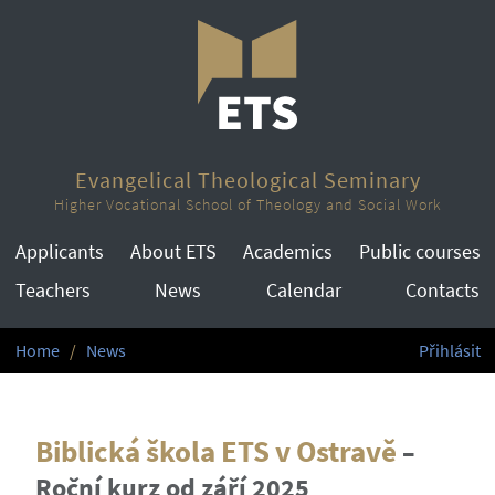
Evangelical Theological Seminary
Higher Vocational School of Theology and Social Work
Applicants
About ETS
Academics
Public courses
Teachers
News
Calendar
Contacts
Home
News
Přihlásit
Biblická škola ETS v Ostravě
–
Roční kurz od září 2025