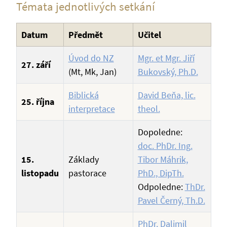
Témata jednotlivých setkání
Datum
Předmět
Učitel
Úvod do NZ
Mgr. et Mgr. Jiří
27. září
(Mt, Mk, Jan)
Bukovský, Ph.D.
Biblická
David Beňa, lic.
25. října
interpretace
theol.
Dopoledne:
doc. PhDr. Ing.
15.
Základy
Tibor Máhrik,
listopadu
pastorace
PhD., DipTh.
Odpoledne:
ThDr.
Pavel Černý, Th.D.
PhDr. Dalimil