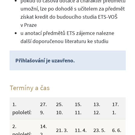
pokud to časová dotace a charakter předmětu
umožní, lze po dohodě s učitelem za předmět
získat kredit do budoucího studia ETS-VOŠ
v Praze
u anotací předmětů ETS zájemce nalezne
další doporučenou literaturu ke studiu
Přihlašování je uzavřeno.
Termíny a čas
1.
27.
25.
15.
13.
17.
pololetí:
9.
10.
11.
12.
1.
2.
14.
21. 3.
11. 4.
23. 5.
6. 6.
pololetí:
2.