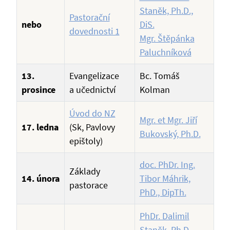
Staněk, Ph.D.,
Pastorační
nebo
DiS.
dovednosti 1
Mgr. Štěpánka
Paluchníková
13.
Evangelizace
Bc. Tomáš
prosince
a učednictví
Kolman
Úvod do NZ
Mgr. et Mgr. Jiří
17. ledna
(Sk, Pavlovy
Bukovský, Ph.D.
epištoly)
doc. PhDr. Ing.
Základy
14. února
Tibor Máhrik,
pastorace
PhD., DipTh.
PhDr. Dalimil
Staněk, Ph.D.,