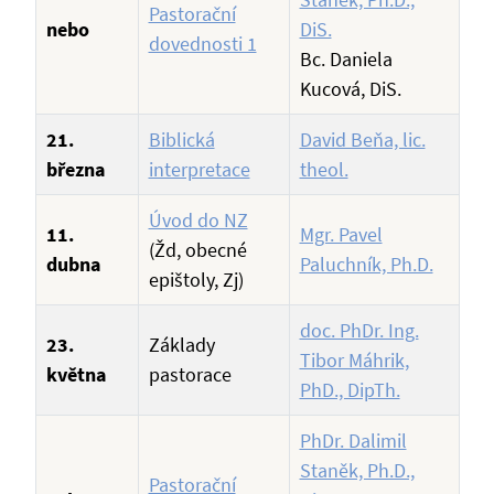
Pastorační
nebo
DiS.
dovednosti 1
Bc. Daniela
Kucová, DiS.
21.
Biblická
David Beňa, lic.
března
interpretace
theol.
Úvod do NZ
11.
Mgr. Pavel
(Žd, obecné
dubna
Paluchník, Ph.D.
epištoly, Zj)
doc. PhDr. Ing.
23.
Základy
Tibor Máhrik,
května
pastorace
PhD., DipTh.
PhDr. Dalimil
Staněk, Ph.D.,
Pastorační