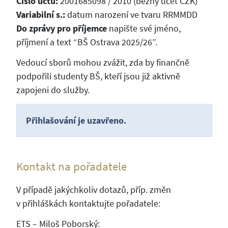
Číslo účtu:
2001685098 / 2010 (běžný účet CZK)
Variabilní s.:
datum narození ve tvaru RRMMDD
Do zprávy pro příjemce
napište své jméno,
příjmení a text “BŠ Ostrava 2025/26”.
Vedoucí sborů mohou zvážit, zda by finančně
podpořili studenty BŠ, kteří jsou již aktivně
zapojeni do služby.
Přihlašování je uzavřeno.
Kontakt na pořadatele
V případě jakýchkoliv dotazů, příp. změn
v přihláškách kontaktujte pořadatele:
ETS – Miloš Poborský: