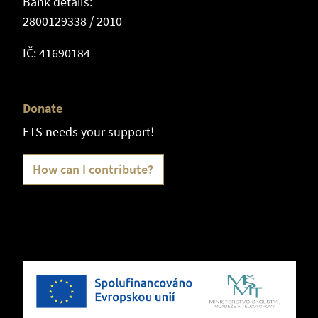
Bank details:
2800129338 / 2010
IČ: 41690184
Donate
ETS needs your support!
How can I contribute?