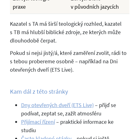
praxe
v původních jazycích
Kazatel s TA má širší teologický rozhled, kazatel
s TB má hlubší biblické zdroje, ze kterých může
dlouhodobě čerpat.
Pokud si nejsi jistý/á, které zaměření zvolit, rádi to
s tebou probereme osobně – například na Dni
otevřených dveří (ETS Live).
Kam dál z této stránky
Dny otevřených dveří (ETS Live)
– přijď se
podívat, zeptat se, zažít atmosféru
Přijímací řízení
– praktické informace ke
studiu
Často kladené otázky
– pokud si ještě