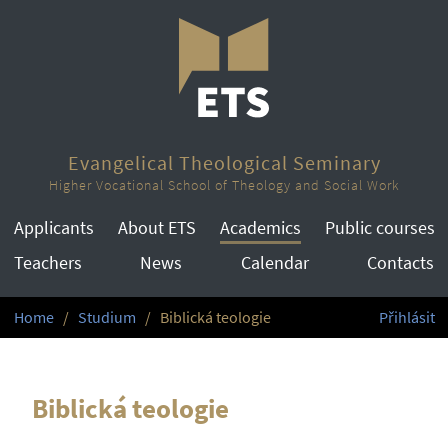
Evangelical Theological Seminary
Higher Vocational School of Theology and Social Work
Applicants
About ETS
Academics
Public courses
Teachers
News
Calendar
Contacts
Home
Studium
Biblická teologie
Přihlásit
Biblická teologie