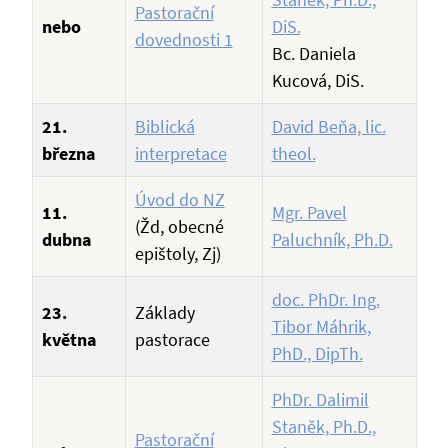
Pastorační
nebo
DiS.
dovednosti 1
Bc. Daniela
Kucová, DiS.
21.
Biblická
David Beňa, lic.
března
interpretace
theol.
Úvod do NZ
11.
Mgr. Pavel
(Žd, obecné
dubna
Paluchník, Ph.D.
epištoly, Zj)
doc. PhDr. Ing.
23.
Základy
Tibor Máhrik,
května
pastorace
PhD., DipTh.
PhDr. Dalimil
Staněk, Ph.D.,
Pastorační