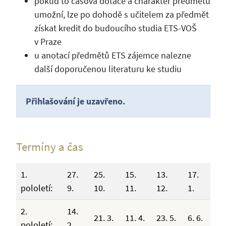
pokud to časová dotace a charakter předmětu
umožní, lze po dohodě s učitelem za předmět
získat kredit do budoucího studia ETS-VOŠ
v Praze
u anotací předmětů ETS zájemce nalezne
další doporučenou literaturu ke studiu
Přihlašování je uzavřeno.
Termíny a čas
1.
27.
25.
15.
13.
17.
pololetí:
9.
10.
11.
12.
1.
2.
14.
21. 3.
11. 4.
23. 5.
6. 6.
pololetí:
2.