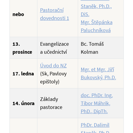
Staněk, Ph.D.,
Pastorační
nebo
DiS.
dovednosti 1
Mgr. Štěpánka
Paluchníková
13.
Evangelizace
Bc. Tomáš
prosince
a učednictví
Kolman
Úvod do NZ
Mgr. et Mgr. Jiří
17. ledna
(Sk, Pavlovy
Bukovský, Ph.D.
epištoly)
doc. PhDr. Ing.
Základy
14. února
Tibor Máhrik,
pastorace
PhD., DipTh.
PhDr. Dalimil
Staněk, Ph.D.,