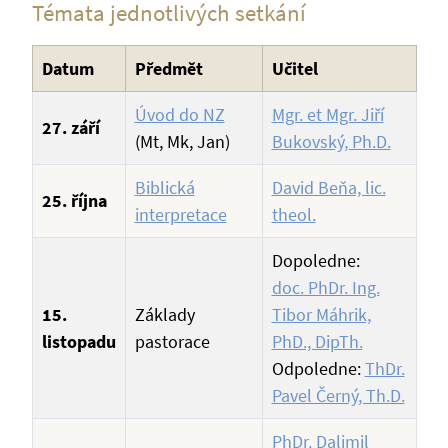
Témata jednotlivých setkání
Datum
Předmět
Učitel
Úvod do NZ
Mgr. et Mgr. Jiří
27. září
(Mt, Mk, Jan)
Bukovský, Ph.D.
Biblická
David Beňa, lic.
25. října
interpretace
theol.
Dopoledne:
doc. PhDr. Ing.
15.
Základy
Tibor Máhrik,
listopadu
pastorace
PhD., DipTh.
Odpoledne:
ThDr.
Pavel Černý, Th.D.
PhDr. Dalimil