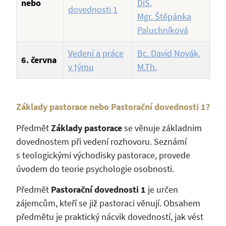
nebo
DiS.
dovednosti 1
Mgr. Štěpánka
Paluchníková
Vedení a práce
Bc. David Novák,
6. června
v týmu
M.Th.
Základy pastorace nebo Pastorační dovednosti 1?
Předmět
Základy pastorace
se věnuje základnim
dovednostem při vedení rozhovoru. Seznámí
s teologickými východisky pastorace, provede
úvodem do teorie psychologie osobnosti.
Předmět
Pastorační dovednosti 1
je určen
zájemcům, kteří se již pastoraci věnují. Obsahem
předmětu je praktický nácvik dovedností, jak vést