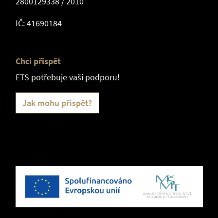
2800129338 / 2010
IČ: 41690184
Chci přispět
ETS potřebuje vaši podporu!
Jak mohu přispět?