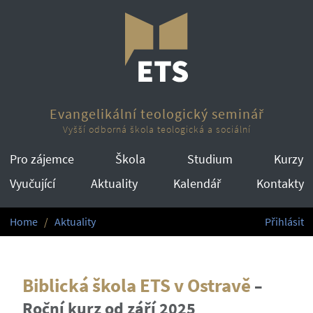
Evangelikální teologický seminář
Vyšší odborná škola teologická a sociální
Pro zájemce
Škola
Studium
Kurzy
Vyučující
Aktuality
Kalendář
Kontakty
Home
Aktuality
Přihlásit
Biblická škola ETS v Ostravě
–
Roční kurz od září 2025