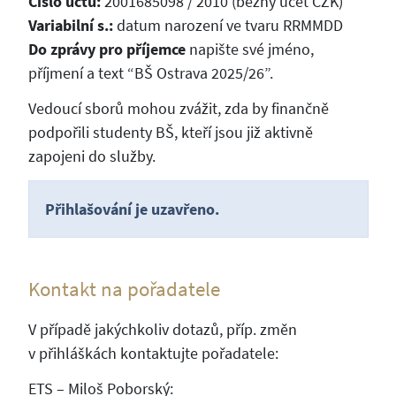
Číslo účtu:
2001685098 / 2010 (běžný účet CZK)
Variabilní s.:
datum narození ve tvaru RRMMDD
Do zprávy pro příjemce
napište své jméno,
příjmení a text “BŠ Ostrava 2025/26”.
Vedoucí sborů mohou zvážit, zda by finančně
podpořili studenty BŠ, kteří jsou již aktivně
zapojeni do služby.
Přihlašování je uzavřeno.
Kontakt na pořadatele
V případě jakýchkoliv dotazů, příp. změn
v přihláškách kontaktujte pořadatele:
ETS – Miloš Poborský: