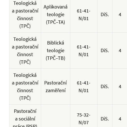
Teologická
Aplikovaná
a pastorační
61-41-
teologie
DiS.
4
činnost
N/01
(TPČ–TA)
(TPČ)
Teologická
Biblická
a pastorační
61-41-
teologie
DiS.
4
činnost
N/01
(TPČ–TB)
(TPČ)
Teologická
a pastorační
Pastorační
61-41-
DiS.
4
činnost
zaměření
N/01
(TPČ)
Pastorační
75-32-
a sociální
DiS.
4
N/07
práce (PSP)