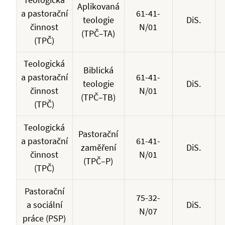
Aplikovaná
a pastorační
61-41-
teologie
DiS.
činnost
N/01
(TPČ–TA)
(TPČ)
Teologická
Biblická
a pastorační
61-41-
teologie
DiS.
činnost
N/01
(TPČ–TB)
(TPČ)
Teologická
Pastorační
a pastorační
61-41-
zaměření
DiS.
činnost
N/01
(TPČ–P)
(TPČ)
Pastorační
75-32-
a sociální
DiS.
N/07
práce (PSP)