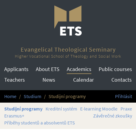
Evangelical Theological Seminary
Higher Vocational School of Theology and Social Work
Applicants
About ETS
Academics
Public courses
Teachers
News
Calendar
Contacts
Home
Studium
Studijní programy
Přihlásit
Studijní programy
Kreditní systém
E-learning Moodle
Praxe
Erasmus+
Závěrečné zkoušky
Příběhy studentů a absolventů ETS