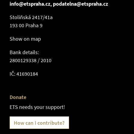
info@etspraha.cz, podatelna@etspraha.cz
Stoliňská 2417/41a
193 00 Praha 9
Show on map
Bank details:
2800129338 / 2010
IČ: 41690184
Donate
ETS needs your support!
How can I contribute?