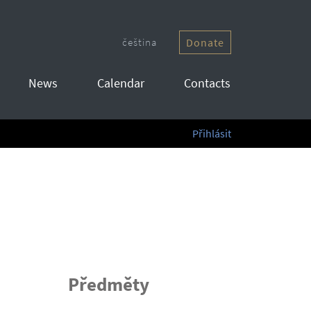
čeština
Donate
News
Calendar
Contacts
Přihlásit
Předměty