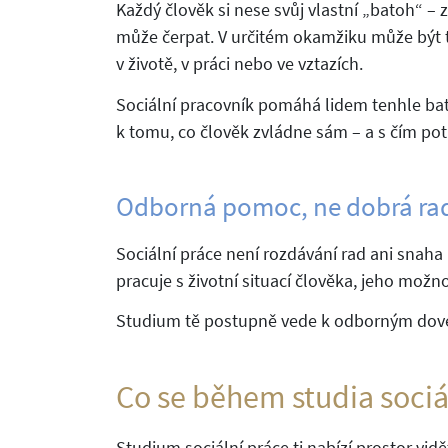
Každý člověk si nese svůj vlastní „batoh“ – z
může čerpat. V určitém okamžiku může být te
v životě, v práci nebo ve vztazích.
Sociální pracovník pomáhá lidem tenhle bat
k tomu, co člověk zvládne sám – a s čím po
Odborná pomoc, ne dobrá ra
Sociální práce není rozdávání rad ani snaha
pracuje s životní situací člověka, jeho možn
Studium tě postupně vede k odborným dove
Co se během studia sociá
Studium sociální práce ti nabízí prostor vidě