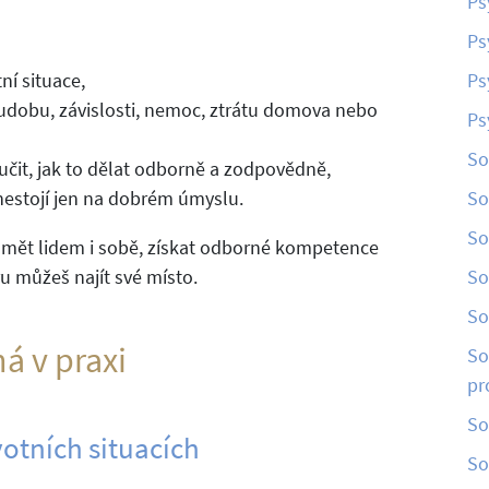
Ps
Ps
ní situace,
Ps
chudobu, závislosti, nemoc, ztrátu domova nebo
Ps
So
učit, jak to dělat odborně a zodpovědně,
 nestojí jen na dobrém úmyslu.
So
So
zumět lidem i sobě, získat odborné kompetence
u můžeš najít své místo.
So
So
á v praxi
So
pr
So
votních situacích
So