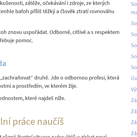
kušenosti, zátěže, očekávání i zdroje, ze kterých
So
nhle baťoh příliš těžký a člověk ztratí rovnováhu
ma
So
oh znovu uspořádat. Odborně, citlivě a s respektem
So
třebuje pomoc.
So
So
da
So
 „zachraňovat“ druhé. Jde o odbornou profesi, která
Úv
ostmi a prostředím, ve kterém žije.
Vý
dnostem, které najdeš níže.
Zá
Zá
lní práce naučíš
Zá
Zá
t různé životní situace z více úhlů a získat nový