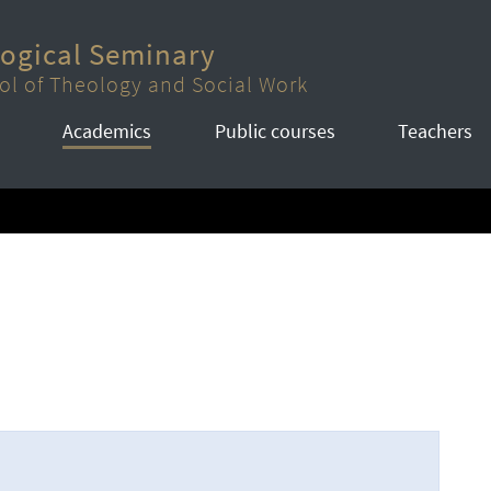
logical Seminary
ol of Theology and Social Work
Academics
Public courses
Teachers