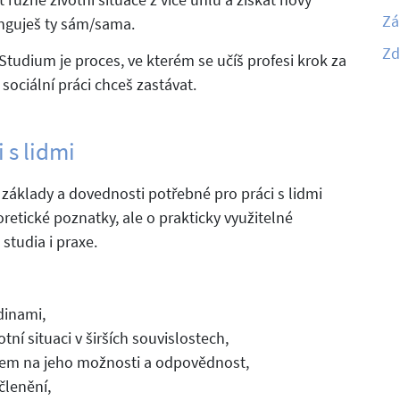
Zá
funguješ ty sám/sama.
Zd
tudium je proces, ve kterém se učíš profesi krok za
sociální práci chceš zastávat.
 s lidmi
základy a dovednosti potřebné pro práci s lidmi
oretické poznatky, ale o prakticky využitelné
studia i praxe.
dinami,
ní situaci v širších souvislostech,
dem na jeho možnosti a odpovědnost,
členění,