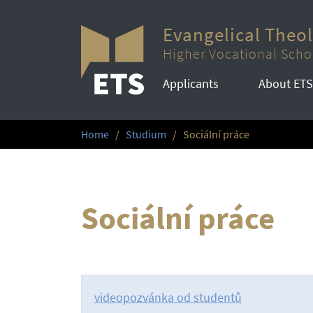
Evangelical Theo
Higher Vocational Scho
Applicants
About ETS
Home
Studium
Sociální práce
Sociální práce
videopozvánka od studentů