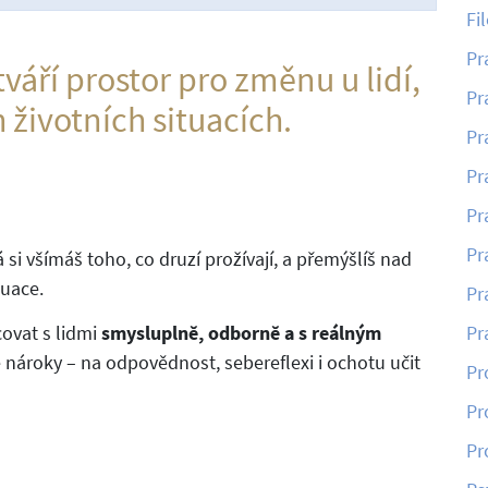
Fi
Pr
tváří prostor pro změnu u lidí,
Pr
h životních situacích.
Pr
Pr
Pr
Pr
á si všímáš toho, co druzí prožívají, a přemýšlíš nad
tuace.
Pr
acovat s lidmi
smysluplně, odborně a s reálným
Pr
e nároky – na odpovědnost, sebereflexi i ochotu učit
Pr
Pr
Pr