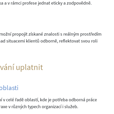
íka a v rámci profese jednat eticky a zodpovědně.
 umožní propojit získané znalosti s reálným prostředím
ad situacemi klientů odborně, reflektovat svou roli
vání uplatnit
oblasti
í v celé řadě oblastí, kde je potřeba odborná práce
raxe v různých typech organizací i služeb.