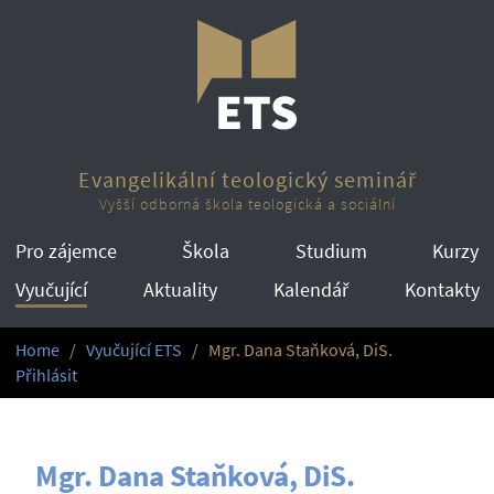
Evangelikální teologický seminář
Vyšší odborná škola teologická a sociální
Pro zájemce
Škola
Studium
Kurzy
Vyučující
Aktuality
Kalendář
Kontakty
Home
Vyučující ETS
Mgr. Dana Staňková, DiS.
Přihlásit
Mgr. Dana Staňková, DiS.