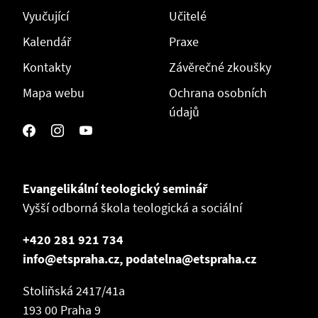
Vyučující
Učitelé
Kalendář
Praxe
Kontakty
Závěrečné zkoušky
Mapa webu
Ochrana osobních
údajů
Evangelikální teologický seminář
Vyšší odborná škola teologická a sociální
+420 281 921 734
info@etspraha.cz, podatelna@etspraha.cz
Stoliňská 2417/41a
193 00 Praha 9